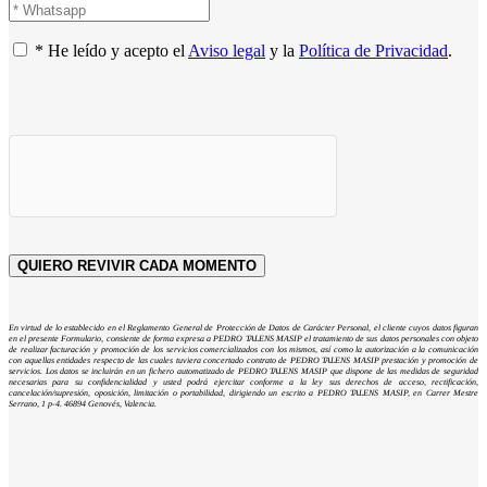
* He leído y acepto el
Aviso legal
y la
Política de Privacidad
.
En virtud de lo establecido en el Reglamento General de Protección de Datos de Carácter Personal, el cliente cuyos datos figuran
en el presente Formulario, consiente de forma expresa a PEDRO TALENS MASIP el tratamiento de sus datos personales con objeto
de realizar facturación y promoción de los servicios comercializados con los mismos, así como la autorización a la comunicación
con aquellas entidades respecto de las cuales tuviera concertado contrato de PEDRO TALENS MASIP prestación y promoción de
servicios. Los datos se incluirán en un fichero automatizado de PEDRO TALENS MASIP que dispone de las medidas de seguridad
necesarias para su confidencialidad y usted podrá ejercitar conforme a la ley sus derechos de acceso, rectificación,
cancelación/supresión, oposición, limitación o portabilidad, dirigiendo un escrito a PEDRO TALENS MASIP, en Carrer Mestre
Serrano, 1 p-4. 46894 Genovés, Valencia.