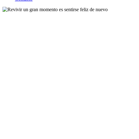
Revivir un gran
momento es
sentirse feliz de
nuevo
TE MERECES UN REPORTAJE DE BODA QUE