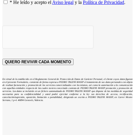
* He leído y acepto el
Aviso legal
y la
Política de Privacidad
.
En virtud de lo establecido en el Reglamento General de Protección de Datos de Carácter Personal, el cliente cuyos datos figuran
en el presente Formulario, consiente de forma expresa a PEDRO TALENS MASIP el tratamiento de sus datos personales con objeto
de realizar facturación y promoción de los servicios comercializados con los mismos, así como la autorización a la comunicación
con aquellas entidades respecto de las cuales tuviera concertado contrato de PEDRO TALENS MASIP prestación y promoción de
servicios. Los datos se incluirán en un fichero automatizado de PEDRO TALENS MASIP que dispone de las medidas de seguridad
necesarias para su confidencialidad y usted podrá ejercitar conforme a la ley sus derechos de acceso, rectificación,
cancelación/supresión, oposición, limitación o portabilidad, dirigiendo un escrito a PEDRO TALENS MASIP, en Carrer Mestre
Serrano, 1 p-4. 46894 Genovés, Valencia.