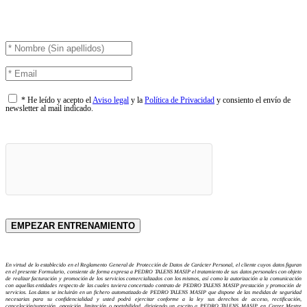
* He leído y acepto el
Aviso legal
y la
Política de Privacidad
y consiento el envío de
newsletter al mail indicado.
En virtud de lo establecido en el Reglamento General de Protección de Datos de Carácter Personal, el cliente cuyos datos figuran
en el presente Formulario, consiente de forma expresa a PEDRO TALENS MASIP el tratamiento de sus datos personales con objeto
de realizar facturación y promoción de los servicios comercializados con los mismos, así como la autorización a la comunicación
con aquellas entidades respecto de las cuales tuviera concertado contrato de PEDRO TALENS MASIP prestación y promoción de
servicios. Los datos se incluirán en un fichero automatizado de PEDRO TALENS MASIP que dispone de las medidas de seguridad
necesarias para su confidencialidad y usted podrá ejercitar conforme a la ley sus derechos de acceso, rectificación,
cancelación/supresión, oposición, limitación o portabilidad, dirigiendo un escrito a PEDRO TALENS MASIP, en Carrer Mestre