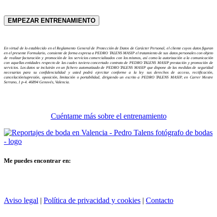
En virtud de lo establecido en el Reglamento General de Protección de Datos de Carácter Personal, el cliente cuyos datos figuran
en el presente Formulario, consiente de forma expresa a PEDRO TALENS MASIP el tratamiento de sus datos personales con objeto
de realizar facturación y promoción de los servicios comercializados con los mismos, así como la autorización a la comunicación
con aquellas entidades respecto de las cuales tuviera concertado contrato de PEDRO TALENS MASIP prestación y promoción de
servicios. Los datos se incluirán en un fichero automatizado de PEDRO TALENS MASIP que dispone de las medidas de seguridad
necesarias para su confidencialidad y usted podrá ejercitar conforme a la ley sus derechos de acceso, rectificación,
cancelación/supresión, oposición, limitación o portabilidad, dirigiendo un escrito a PEDRO TALENS MASIP, en Carrer Mestre
Serrano, 1 p-4. 46894 Genovés, Valencia.
Cuéntame más sobre el entrenamiento
Me puedes encontrar en:
Aviso legal
|
Política de privacidad y cookies
|
Contacto